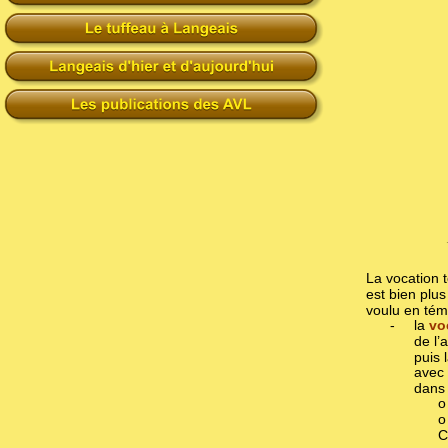
La vocation 
est bien pl
voulu en tém
-
la
vo
de l’
puis 
avec 
dans 
o
o
C