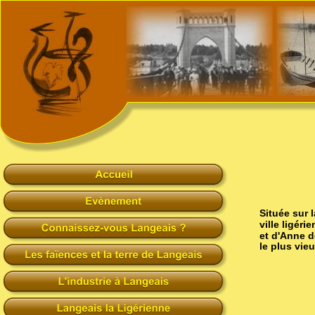
Située sur l
ville ligér
et d'Anne 
le plus vie