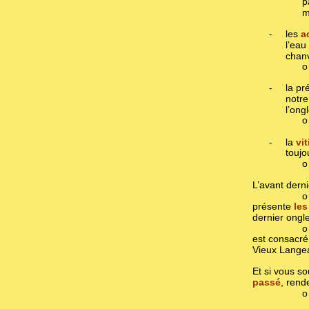
p
m
-
les
a
l’eau
chanvr
o
-
la p
notre
l’ongl
o
-
la
vit
toujo
o
L’avant derni
o
présente
les
dernier ongle
o
est consacr
Vieux Langea
Et si vous so
passé
, rend
o