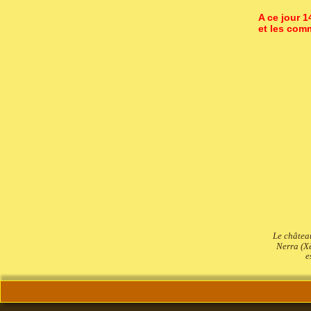
A ce jour 
et les comm
Le château
Nerra (Xè
e